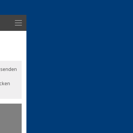
Menü
usenden
icken