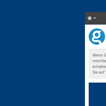
Sprach
Start
Starts
Wenn S
möchten
erhalte
Sie auf 