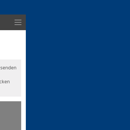
Menü
usenden
icken