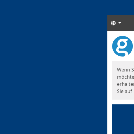
Sprach
Start
Starts
Wenn S
möchten
erhalte
Sie auf 