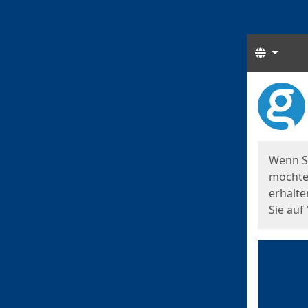
Sprach
Start
Starts
Wenn S
möchten
erhalte
Sie auf 