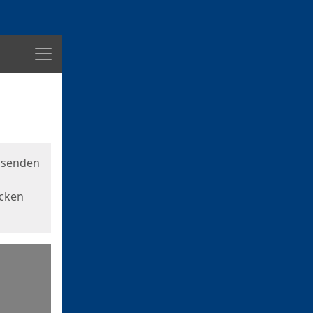
Menü
usenden
icken