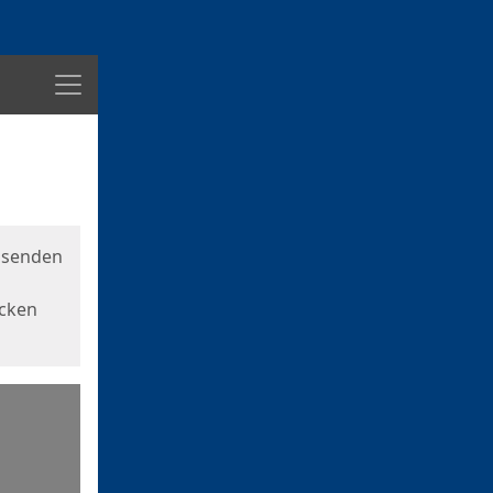
Menü
usenden
icken