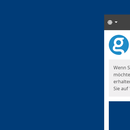
Sprach
Start
Starts
Wenn S
möchten
erhalte
Sie auf 