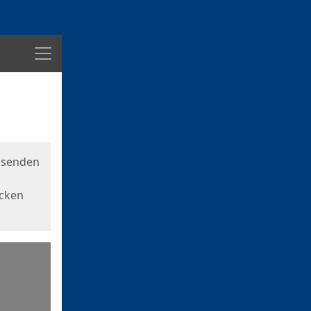
Menü
usenden
icken