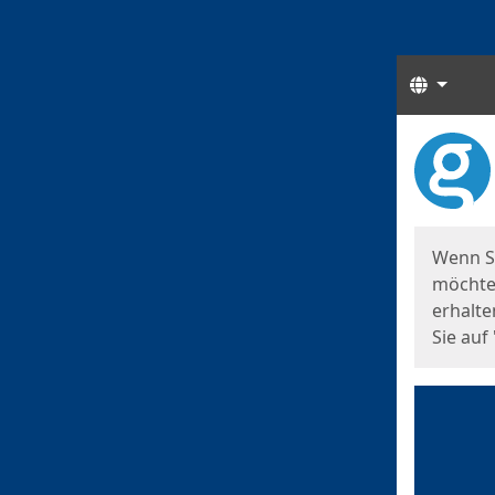
Sprach
Start
Starts
Wenn S
möchten
erhalte
Sie auf 