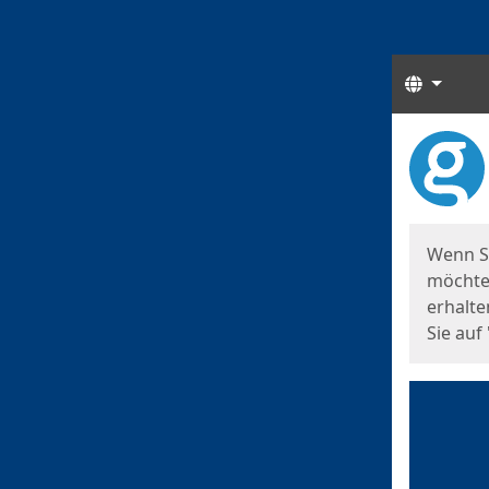
Sprach
Start
Starts
Wenn S
möchten
erhalte
Sie auf 