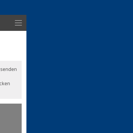
Menü
usenden
icken