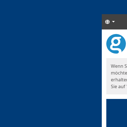
Sprach
Start
Starts
Wenn S
möchten
erhalte
Sie auf 