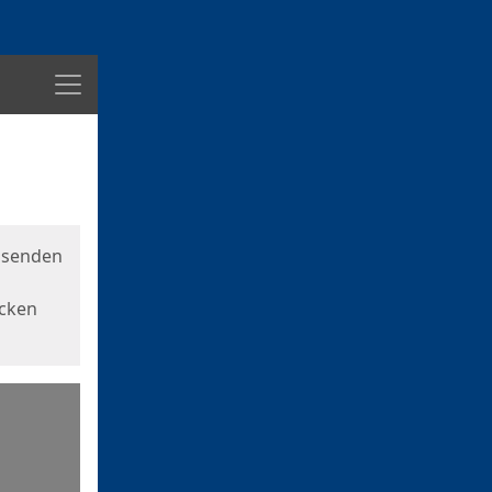
Menü
usenden
icken