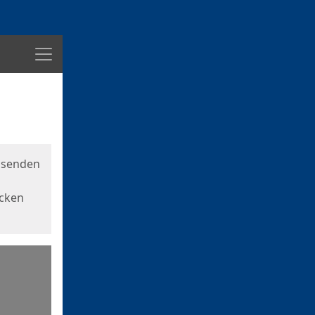
Menü
usenden
icken