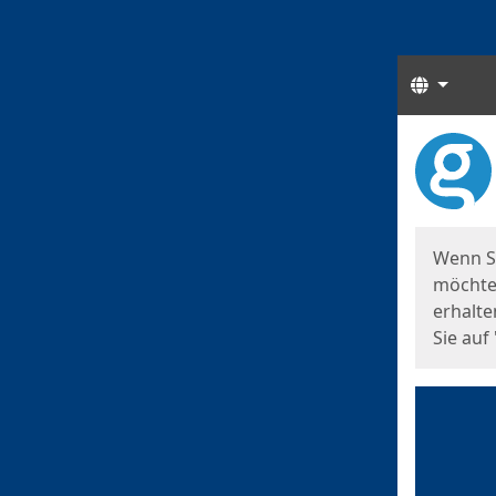
Sprach
Start
Starts
Wenn S
möchten
erhalte
Sie auf 