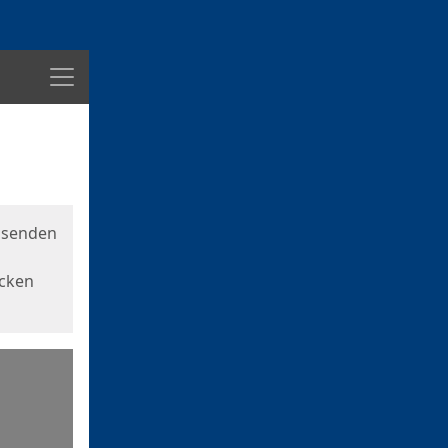
Menü
usenden
icken