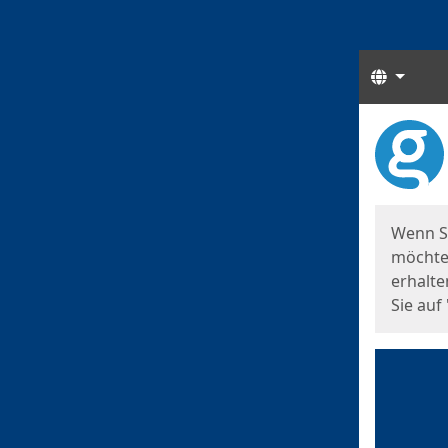
Sprach
Start
Starts
Wenn S
möchten
erhalte
Sie auf 