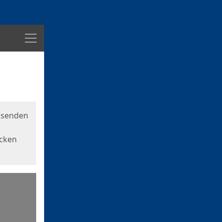
Menü
usenden
icken