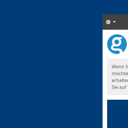
Sprach
Start
Starts
Wenn S
möchten
erhalte
Sie auf 