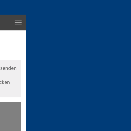
Menü
usenden
icken