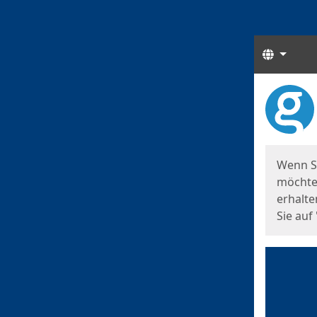
Sprach
Start
Starts
Wenn S
möchten
erhalte
Sie auf 