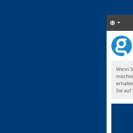
Sprach
Start
Starts
Wenn S
möchten
erhalte
Sie auf 