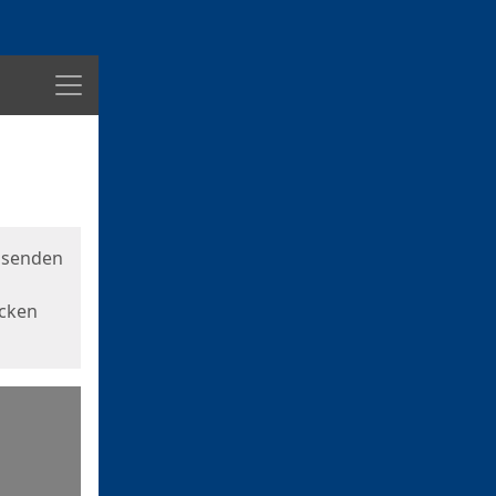
Menü
usenden
icken