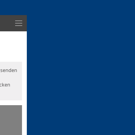
Menü
usenden
icken