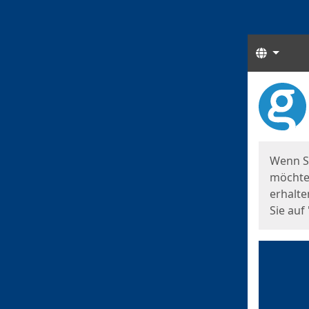
Sprach
Start
Starts
Wenn S
möchten
erhalte
Sie auf 