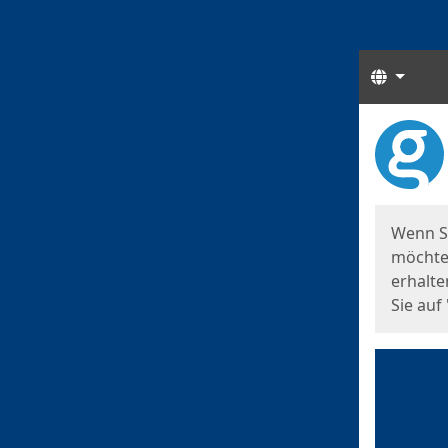
Sprach
Start
Starts
Wenn S
möchten
erhalte
Sie auf 