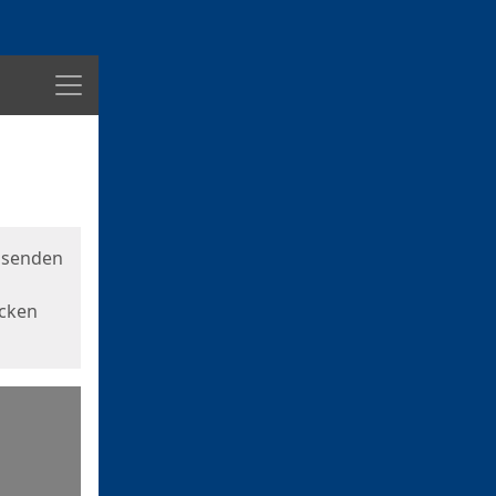
Menü
usenden
icken