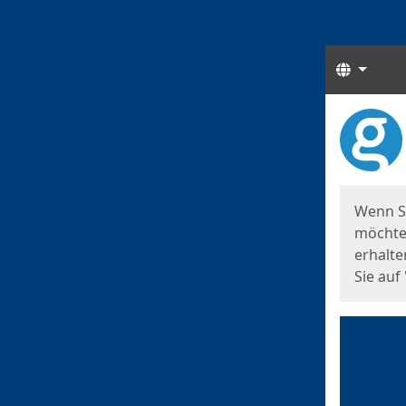
Sprach
Start
Starts
Wenn S
möchten
erhalte
Sie auf 