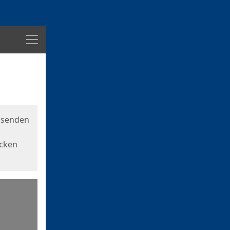
Menü
usenden
icken