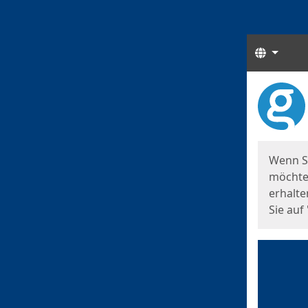
Sprach
Start
Starts
Wenn S
möchten
erhalte
Sie auf 