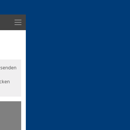
Menü
usenden
icken