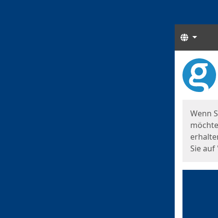
Sprach
Start
Starts
Wenn S
möchten
erhalte
Sie auf 