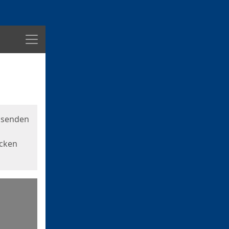
Menü
usenden
icken