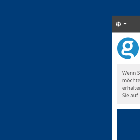
Sprach
Start
Starts
Wenn S
möchten
erhalte
Sie auf 