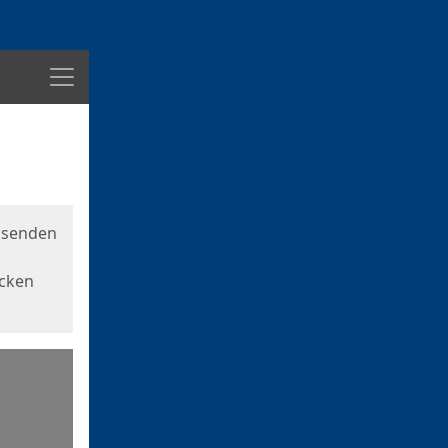
Menü
usenden
icken