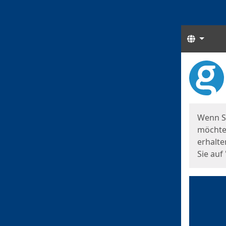
Sprach
Start
Starts
Wenn S
möchten
erhalte
Sie auf 