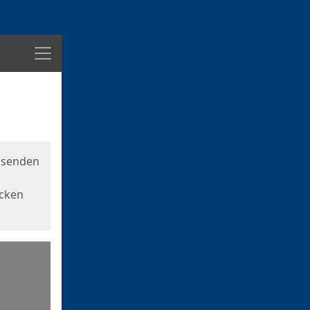
Menü
usenden
icken