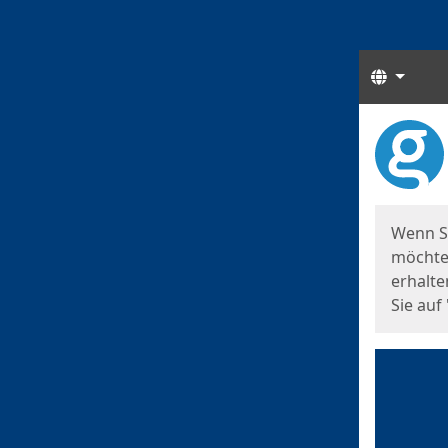
Sprach
Start
Starts
Wenn S
möchten
erhalte
Sie auf 