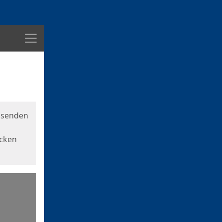
Menü
usenden
icken