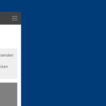
Menü
usenden
icken