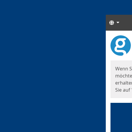
Sprach
Start
Starts
Wenn S
möchten
erhalte
Sie auf 